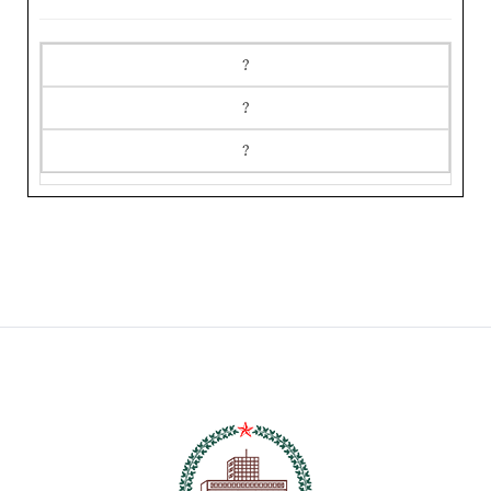
?
?
?